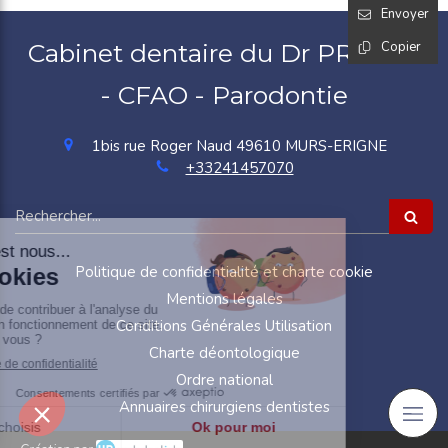
Envoyer
Cabinet dentaire du Dr PROTAT
Copier
- CFAO - Parodontie
1bis rue Roger Naud
49610
MURS-ERIGNE
+33241457070
Rechercher
Politique de confidentialité et charte cookie
Mentions légales
Conditions Générales Utilisation
Charte déontologique
Ordre national
Annuaires chirurgiens dentistes